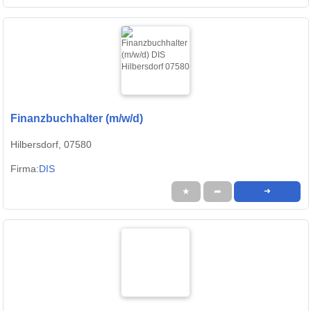
Finanzbuchhalter (m/w/d)
Hilbersdorf, 07580
Firma:
DIS
★
➦
➜