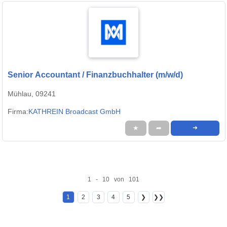
Senior Accountant / Finanzbuchhalter (m/w/d)
Mühlau, 09241
Firma:
KATHREIN Broadcast GmbH
★
➦
➜
1 - 10 von 101
1
2
3
4
5
❯
❯❯