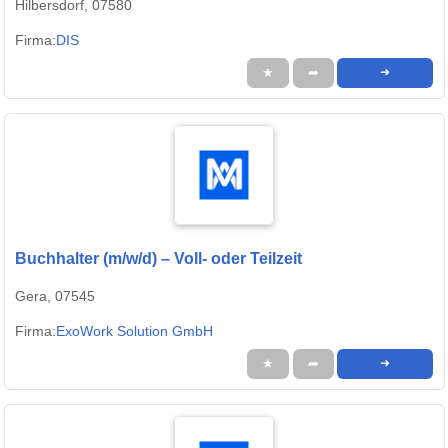
Hilbersdorf, 07580
Firma:
DIS
★
➦
➜
Buchhalter (m/w/d) – Voll- oder Teilzeit
Gera, 07545
Firma:
ExoWork Solution GmbH
★
➦
➜