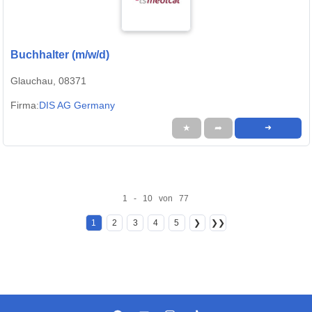
Buchhalter (m/w/d)
Glauchau, 08371
Firma:
DIS AG Germany
★
➦
➜
1 - 10 von 77
1
2
3
4
5
❯
❯❯