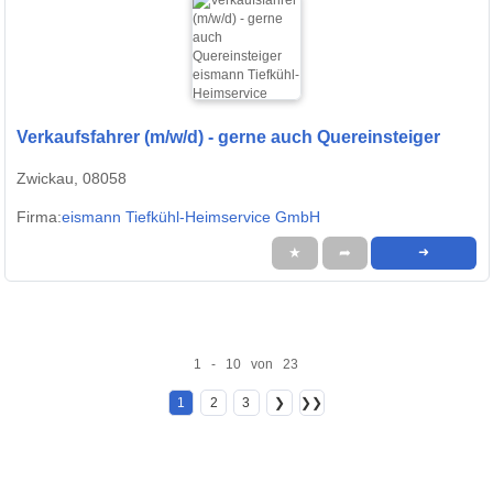
Verkaufsfahrer (m/w/d) - gerne auch Quereinsteiger
Zwickau, 08058
Firma:
eismann Tiefkühl-Heimservice GmbH
★
➦
➜
1 - 10 von 23
1
2
3
❯
❯❯