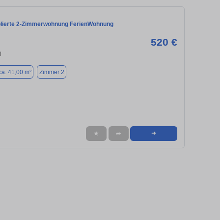
lierte 2-Zimmerwohnung FerienWohnung
520 €
8
ca. 41,00 m²
Zimmer 2
★
➦
➜