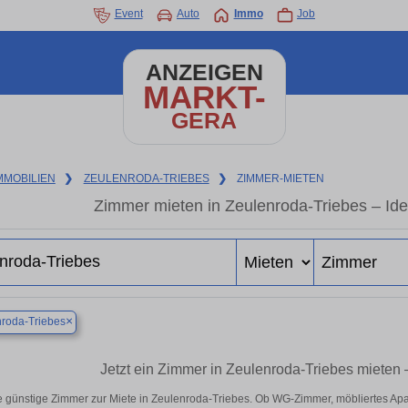
Event
Auto
Immo
Job
ANZEIGEN
MARKT-
GERA
MMOBILIEN
❯
ZEULENRODA-TRIEBES
❯
ZIMMER-MIETEN
Zimmer mieten in Zeulenroda-Triebes – Ide
×
roda-Triebes
Jetzt ein Zimmer in Zeulenroda-Triebes mieten
e günstige Zimmer zur Miete in Zeulenroda-Triebes. Ob WG-Zimmer, möbliertes Ap