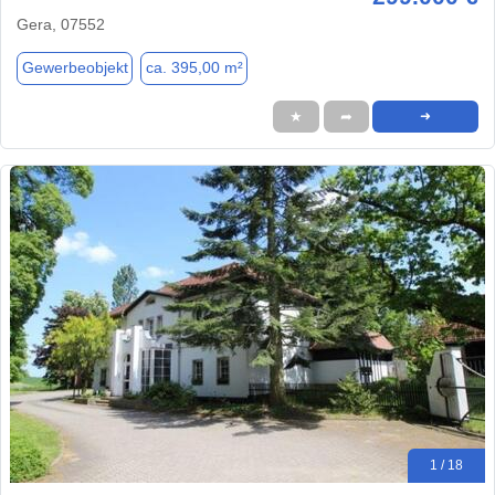
Gera, 07552
Gewerbeobjekt
ca. 395,00 m²
★
➦
➜
1 / 18