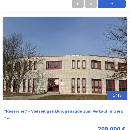
★
➦
➜
1 / 13
*Reserviert* - Vielseitiges Bürogebäude zum Verkauf in Gera
–…
299.000 €