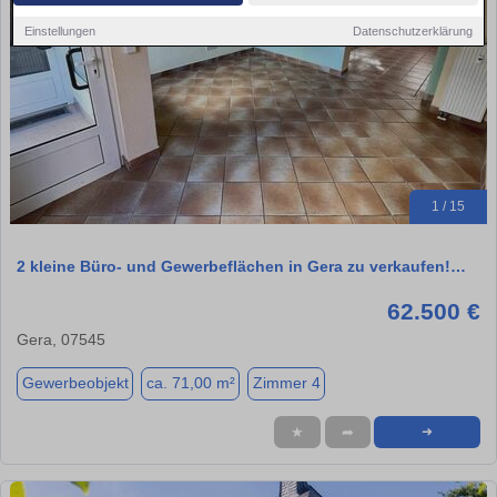
Einstellungen
Datenschutzerklärung
1 / 15
2 kleine Büro- und Gewerbeflächen in Gera zu verkaufen!…
62.500 €
Gera, 07545
Gewerbeobjekt
ca. 71,00 m²
Zimmer 4
★
➦
➜