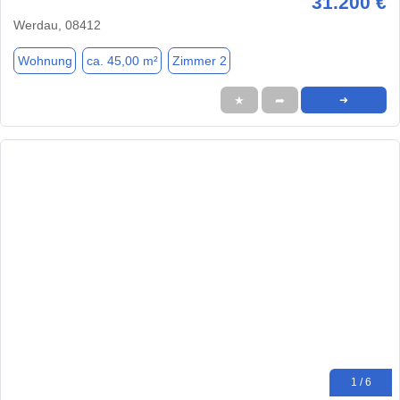
31.200 €
Werdau, 08412
Wohnung
ca. 45,00 m²
Zimmer 2
★
➦
➜
1 / 6