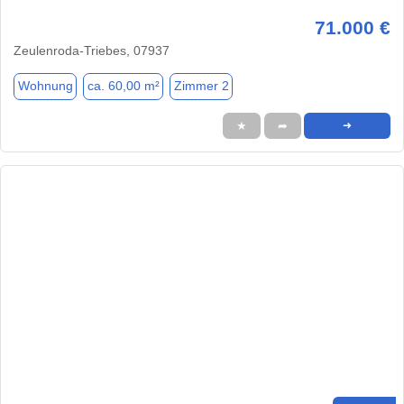
71.000 €
Zeulenroda-Triebes, 07937
Wohnung
ca. 60,00 m²
Zimmer 2
★
➦
➜