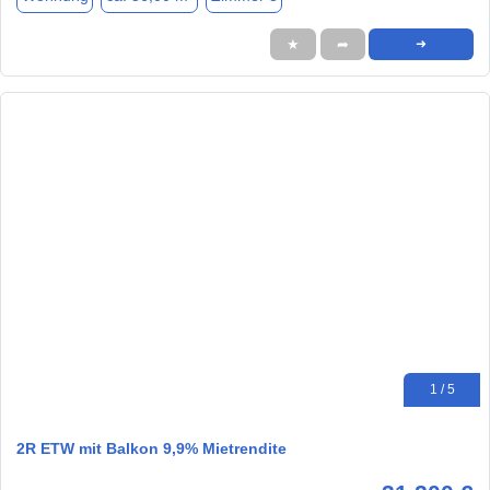
★
➦
➜
1 / 5
2R ETW mit Balkon 9,9% Mietrendite