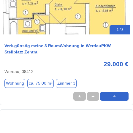
1 / 3
Verk.günstig meine 3 RaumWohnung in WerdauPKW
Stellplatz Zentral
29.000 €
Werdau, 08412
Wohnung
ca. 75,00 m²
Zimmer 3
★
➦
➜