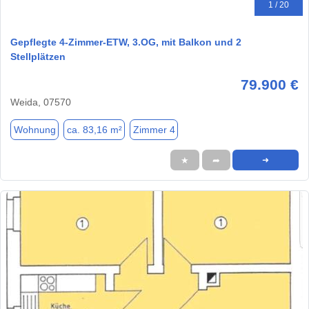
1 / 20
Gepflegte 4-Zimmer-ETW, 3.OG, mit Balkon und 2
Stellplätzen
79.900 €
Weida, 07570
Wohnung
ca. 83,16 m²
Zimmer 4
★
➦
➜