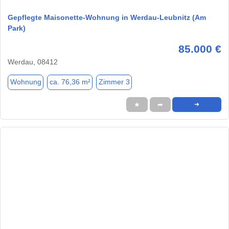
Gepflegte Maisonette-Wohnung in Werdau-Leubnitz (Am
Park)
85.000 €
Werdau, 08412
Wohnung
ca. 76,36 m²
Zimmer 3
★
➦
➜