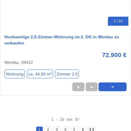
1 / 10
Hochwertige 2,5-Zimmer-Wohnung im 2. OG in Werdau zu
verkaufen
72.900 €
Werdau, 08412
Wohnung
ca. 44,56 m²
Zimmer 2.5
★
➦
➜
1 - 10 von 97
1
2
3
4
5
❯
❯❯