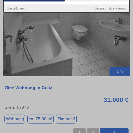
Einstellungen
Datenschutzerklärung
1 / 8
75m² Wohnung in Greiz
31.000 €
Greiz, 07973
Wohnung
ca. 75,00 m²
Zimmer 3
★
➦
➜