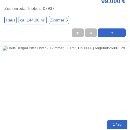
99.000 €
Zeulenroda-Triebes, 07937
Haus
ca. 144,00 m²
Zimmer 5
★
➦
➜
1 / 20