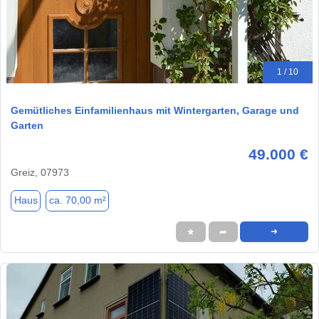
1 / 10
Gemütliches Einfamilienhaus mit Wintergarten, Garage und
Garten
49.000 €
Greiz, 07973
Haus
ca. 70,00 m²
★
➦
➜