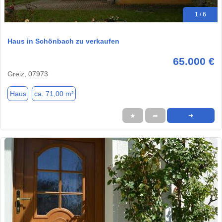
1 / 6
Haus in Schönbach zu verkaufen
65.000 €
Greiz, 07973
Haus
ca. 71,00 m²
★
➦
➜