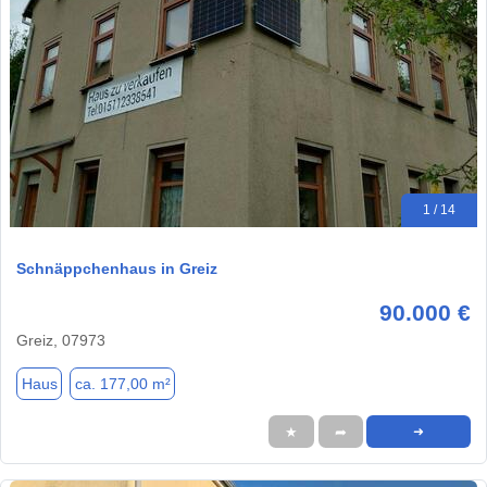
1 / 14
Schnäppchenhaus in Greiz
90.000 €
Greiz, 07973
Haus
ca. 177,00 m²
★
➦
➜