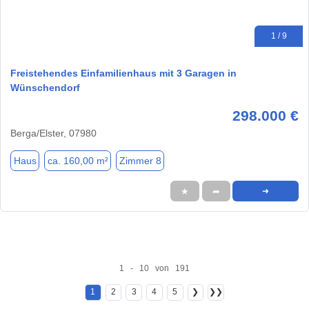
1 / 9
Freistehendes Einfamilienhaus mit 3 Garagen in
Wünschendorf
298.000 €
Berga/Elster, 07980
Haus
ca. 160,00 m²
Zimmer 8
★
➦
➜
1 - 10 von 191
1
2
3
4
5
❯
❯❯