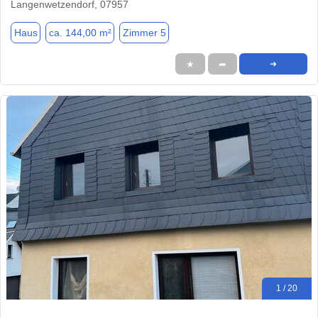
Langenwetzendorf, 07957
Haus
ca. 144,00 m²
Zimmer 5
★
➦
➜
1 / 20