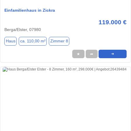
Einfamilienhaus in Zickra
119.000 €
Berga/Elster, 07980
Haus
ca. 110,00 m²
Zimmer 8
★
➦
➜