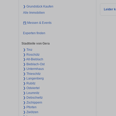
❯ Grundstück Kaufen
Leider k
Alle Immobilien
Messen & Events
Experten finden
Stadtteile von Gera
❯ Tinz
❯ Roschütz
❯ Alt-Bieblach
❯ Bieblach-Ost
❯ Untermhaus
❯ Thieschitz
❯ Langenberg
❯ Rubitz
❯ Ostviertel
❯ Leumnitz
❯ Debschwitz
❯ Zschippern
❯ Pforten
❯ Zwötzen