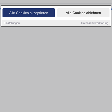
onnten wir derzeit keine passenden Objekte finden. Schauen Sie bald wieder vo
Alle Cookies akzeptieren
Alle Cookies ablehnen
Einstellungen
Datenschutzerklärung