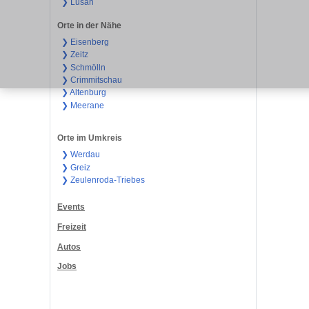
❯ Lusan
Orte in der Nähe
❯ Eisenberg
❯ Zeitz
❯ Schmölln
❯ Crimmitschau
❯ Altenburg
❯ Meerane
Orte im Umkreis
❯ Werdau
❯ Greiz
❯ Zeulenroda-Triebes
Events
Freizeit
Autos
Jobs