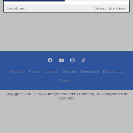
bald wieder vorbei!
Einstellungen
Datenschutzerklärung
Ratgeber
Presse
Lokales
Über Uns
Impressum
Datenschutz
Cookies
Copyright © 2000 - 2026 | 1A Infosysteme GmbH | Content by: 1A-Anzeigenmarkt.de
08.08.2026