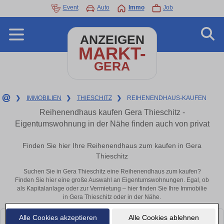
Event
Auto
Immo
Job
ANZEIGEN
MARKT-
GERA
❯
IMMOBILIEN
❯
THIESCHITZ
❯
REIHENENDHAUS-KAUFEN
Reihenendhaus kaufen Gera Thieschitz -
Eigentumswohnung in der Nähe finden auch von privat
Finden Sie hier Ihre Reihenendhaus zum kaufen in Gera
Thieschitz
Suchen Sie in Gera Thieschitz eine Reihenendhaus zum kaufen?
Finden Sie hier eine große Auswahl an Eigentumswohnungen. Egal, ob
als Kapitalanlage oder zur Vermietung – hier finden Sie Ihre Immobilie
in Gera Thieschitz oder in der Nähe.
Alle Cookies akzeptieren
Alle Cookies ablehnen
Leider konnten wir derzeit keine passenden Objekte finden. Schauen Sie