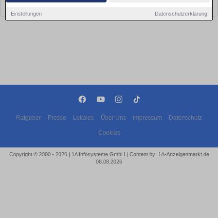
bald wieder vorbei!
Einstellungen
Datenschutzerklärung
Ratgeber
Presse
Lokales
Über Uns
Impressum
Datenschutz
Cookies
Copyright © 2000 - 2026 | 1A Infosysteme GmbH | Content by: 1A-Anzeigenmarkt.de
08.08.2026