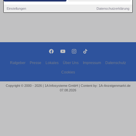
Einstellungen
Datenschutzerklärung
Ratgeber
Presse
Lokales
Über Uns
Impressum
Datenschutz
Cookies
Copyright © 2000 - 2026 | 1A Infosysteme GmbH | Content by: 1A-Anzeigenmarkt.de
07.08.2026