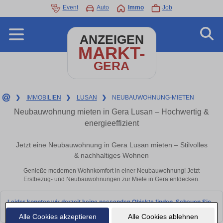
Event
Auto
Immo
Job
ANZEIGEN
MARKT-
GERA
❯
IMMOBILIEN
❯
LUSAN
❯
NEUBAUWOHNUNG-MIETEN
Neubauwohnung mieten in Gera Lusan – Hochwertig &
energieeffizient
Jetzt eine Neubauwohnung in Gera Lusan mieten – Stilvolles
& nachhaltiges Wohnen
Genieße modernen Wohnkomfort in einer Neubauwohnung! Jetzt
Erstbezug- und Neubauwohnungen zur Miete in Gera entdecken.
Leider konnten wir derzeit keine passenden Objekte finden. Schauen Sie
bald wieder vorbei!
Alle Cookies akzeptieren
Alle Cookies ablehnen