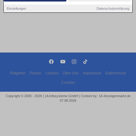
bald wieder vorbei!
Einstellungen
Datenschutzerklärung
Ratgeber
Presse
Lokales
Über Uns
Impressum
Datenschutz
Cookies
Copyright © 2000 - 2026 | 1A Infosysteme GmbH | Content by: 1A-Anzeigenmarkt.de
07.08.2026