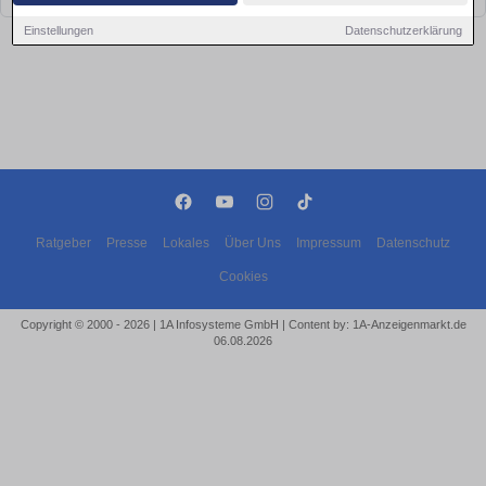
Einstellungen
Datenschutzerklärung
Ratgeber
Presse
Lokales
Über Uns
Impressum
Datenschutz
Cookies
Copyright © 2000 - 2026 | 1A Infosysteme GmbH | Content by: 1A-Anzeigenmarkt.de
06.08.2026