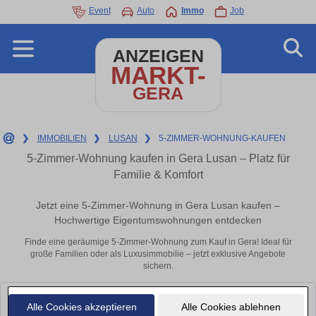
Event
Auto
Immo
Job
ANZEIGEN
MARKT-
GERA
❯
IMMOBILIEN
❯
LUSAN
❯
5-ZIMMER-WOHNUNG-KAUFEN
5-Zimmer-Wohnung kaufen in Gera Lusan – Platz für
Familie & Komfort
Jetzt eine 5-Zimmer-Wohnung in Gera Lusan kaufen –
Hochwertige Eigentumswohnungen entdecken
Finde eine geräumige 5-Zimmer-Wohnung zum Kauf in Gera! Ideal für
große Familien oder als Luxusimmobilie – jetzt exklusive Angebote
sichern.
Leider konnten wir derzeit keine passenden Objekte finden. Schauen Sie
Alle Cookies akzeptieren
Alle Cookies ablehnen
bald wieder vorbei!