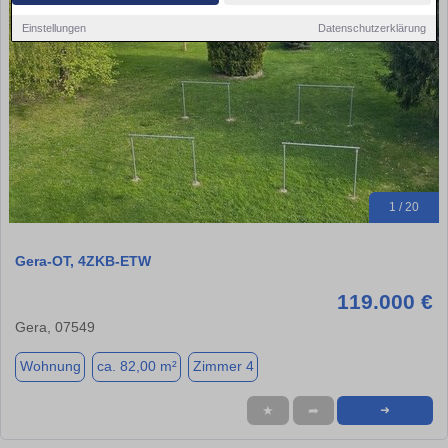
Einstellungen
Datenschutzerklärung
1 / 20
Gera-OT, 4ZKB-ETW
119.000 €
Gera, 07549
Wohnung
ca. 82,00 m²
Zimmer 4
★
➦
➜