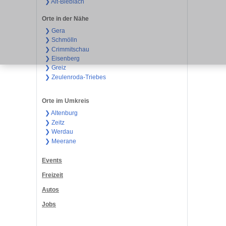
❯ Alt-Bieblach
Orte in der Nähe
❯ Gera
❯ Schmölln
❯ Crimmitschau
❯ Eisenberg
❯ Greiz
❯ Zeulenroda-Triebes
Orte im Umkreis
❯ Altenburg
❯ Zeitz
❯ Werdau
❯ Meerane
Events
Freizeit
Autos
Jobs