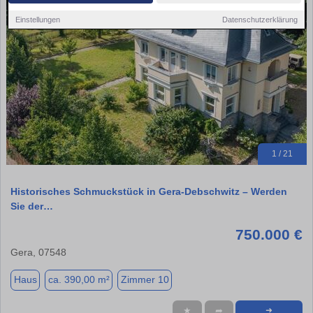
Einstellungen
Datenschutzerklärung
1 / 21
Historisches Schmuckstück in Gera-Debschwitz – Werden
Sie der…
750.000 €
Gera, 07548
Haus
ca. 390,00 m²
Zimmer 10
★
➦
➜