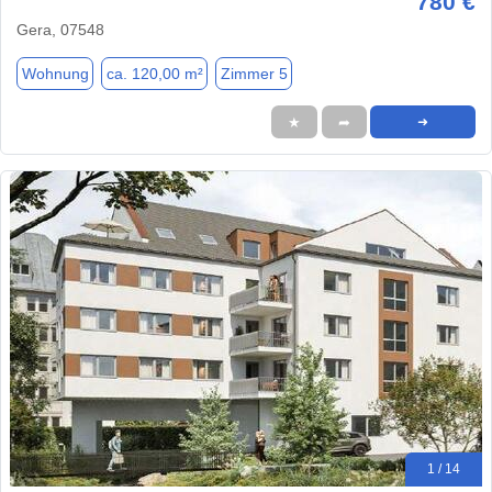
780 €
Gera, 07548
Wohnung
ca. 120,00 m²
Zimmer 5
★
➦
➜
1 / 14