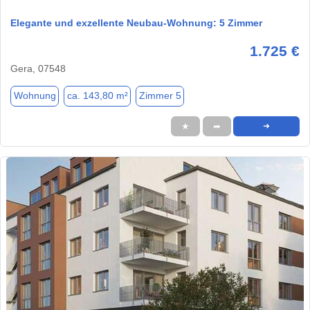
Elegante und exzellente Neubau-Wohnung: 5 Zimmer
1.725 €
Gera, 07548
Wohnung
ca. 143,80 m²
Zimmer 5
★
➦
➜