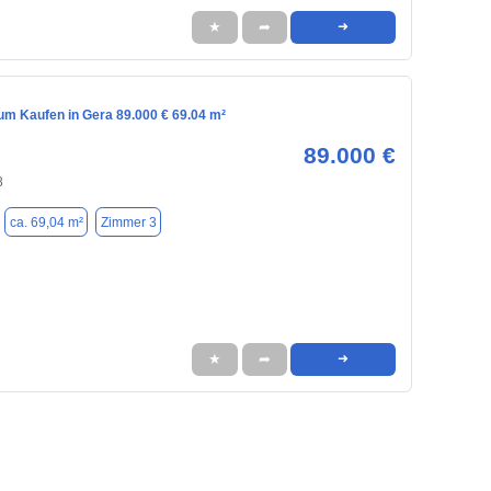
★
➦
➜
m Kaufen in Gera 89.000 € 69.04 m²
89.000 €
8
ca. 69,04 m²
Zimmer 3
★
➦
➜