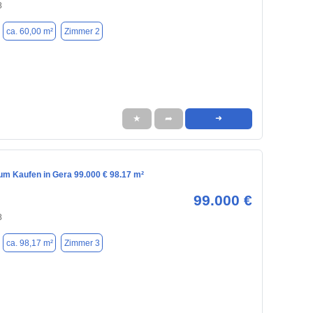
8
ca. 60,00 m²
Zimmer 2
★
➦
➜
m Kaufen in Gera 99.000 € 98.17 m²
99.000 €
8
ca. 98,17 m²
Zimmer 3