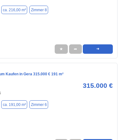
ca. 216,00 m²
Zimmer 8
★
➦
➜
m Kaufen in Gera 315.000 € 191 m²
315.000 €
6
ca. 191,00 m²
Zimmer 6