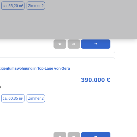
ca. 55,20 m²
Zimmer 2
★
➦
➜
igentumswohnung in Top-Lage von Gera
390.000 €
8
ca. 60,35 m²
Zimmer 2
★
➦
➜