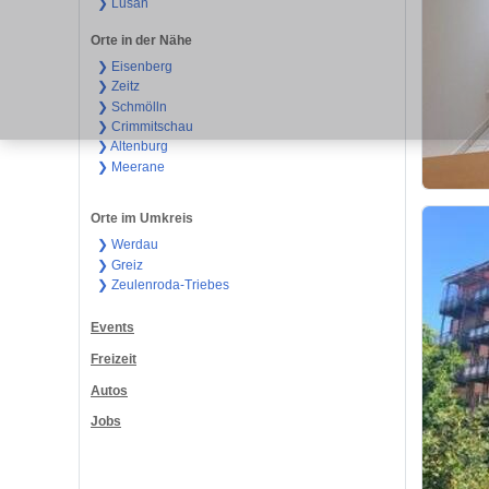
❯ Lusan
Orte in der Nähe
❯ Eisenberg
❯ Zeitz
❯ Schmölln
❯ Crimmitschau
❯ Altenburg
❯ Meerane
Orte im Umkreis
❯ Werdau
❯ Greiz
❯ Zeulenroda-Triebes
Events
Freizeit
Autos
Jobs