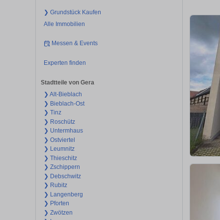
❯ Grundstück Kaufen
Alle Immobilien
Messen & Events
Experten finden
Stadtteile von Gera
❯ Alt-Bieblach
❯ Bieblach-Ost
❯ Tinz
❯ Roschütz
❯ Untermhaus
❯ Ostviertel
❯ Leumnitz
❯ Thieschitz
❯ Zschippern
❯ Debschwitz
❯ Rubitz
❯ Langenberg
❯ Pforten
❯ Zwötzen