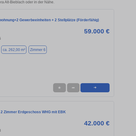
era Alt-Bieblach oder in der Nähe.
ohnung+2 Gewerbeeinheiten + 2 Stellplätze (Förderfähig)
59.000 €
6
ca. 262,00 m²
Zimmer 6
★
➦
➜
 2 Zimmer Erdgeschoss WHG mit EBK
42.000 €
8