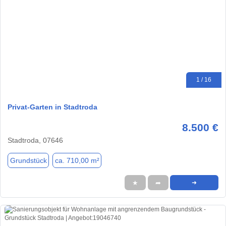
1 / 16
Privat-Garten in Stadtroda
8.500 €
Stadtroda, 07646
Grundstück
ca. 710,00 m²
★
➦
➜