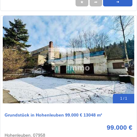
★
➦
➜
1 / 1
Grundstück in Hohenleuben 99.000 € 13048 m²
99.000 €
Hohenleuben, 07958