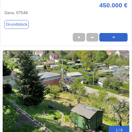
450.000 €
Gera, 07546
Grundstück
★
➦
➜
1 / 9