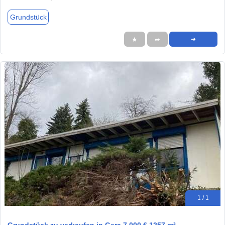
Grundstück
★
➦
➜
1 / 1
Grundstück zu verkaufen in Gera 7.000 € 1257 m²