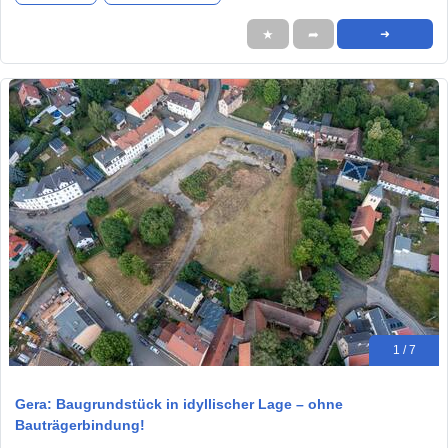
★
➦
➜
1 / 7
Gera: Baugrundstück in idyllischer Lage – ohne
Bauträgerbindung!