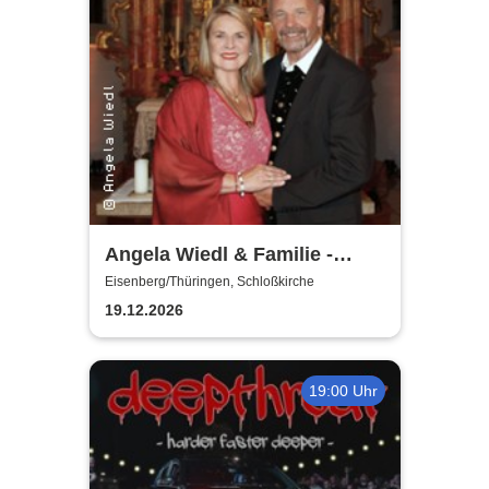
Angela Wiedl & Familie -
Festliches
Eisenberg/Thüringen, Schloßkirche
Weihnachtskonzert
19.12.2026
19:00 Uhr