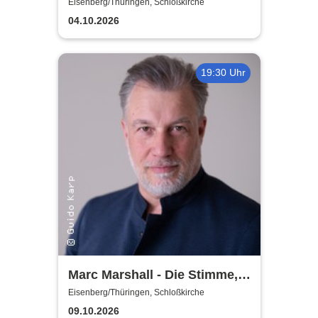
Eisenberg/Thüringen, Schloßkirche
04.10.2026
19:30 Uhr
Marc Marshall - Die Stimme,
die berührt - Live 2026
Eisenberg/Thüringen, Schloßkirche
09.10.2026