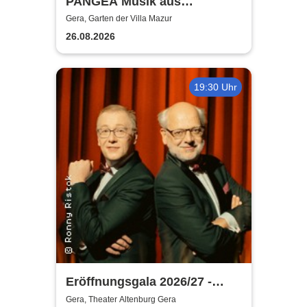
PANGEA Musik aus
Lateinamerika | Starke
Gera, Garten der Villa Mazur
Rhythmen im Garten der Villa
26.08.2026
Mazur
19:30 Uhr
Eröffnungsgala 2026/27 -
Theater Altenburg Gera
Gera, Theater Altenburg Gera