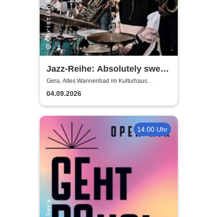
Jazz-Reihe: Absolutely sweet
Marie
Gera, Altes Wannenbad im Kulturhaus
Häselburg Gera
04.09.2026
14:00 Uhr