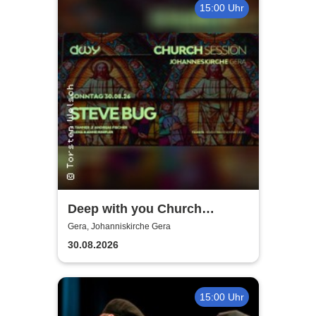
15:00 Uhr
Deep with you Church
Session Gera
Gera, Johanniskirche Gera
30.08.2026
15:00 Uhr