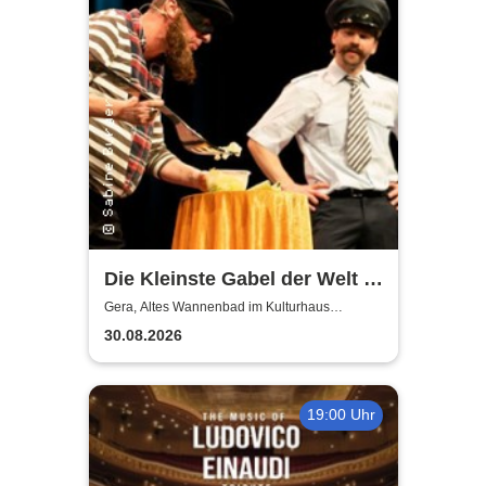
Die Kleinste Gabel der Welt |
Altes Wannenbad im
Gera, Altes Wannenbad im Kulturhaus
Häselburg Gera
Kulturhaus Häselburg
30.08.2026
19:00 Uhr