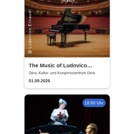
The Music of Ludovico
Einaudi: Tribute-
Gera, Kultur- und Kongresszentrum Gera
Klavierkonzert - Ludovico
01.09.2026
Einaudi Tribute bei
Kerzenschein
18:00 Uhr