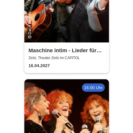
Maschine intim - Lieder für
Generationen mit Uwe
Zeitz, Theater Zeitz im CAPITOL
Hassbecker
16.04.2027
16:00 Uhr