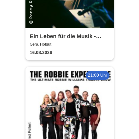
Ein Leben für die Musik -
Danke, Thomas Wicklein! -
Gera, Hofgut
Theater Altenburg Gera
16.08.2026
21:00 Uhr