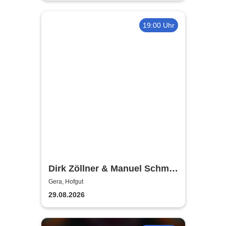
19:00 Uhr
Dirk Zöllner & Manuel Schmid
- Die schönsten Balladen aus
Gera, Hofgut
dem Land vor unserer Zeit
29.08.2026