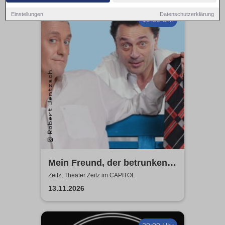
Einstellungen
Datenschutzerklärung
19:30 Uhr
Mein Freund, der betrunkene
Sachse - Ein Abend für Olaf
Zeitz, Theater Zeitz im CAPITOL
Böhme
13.11.2026