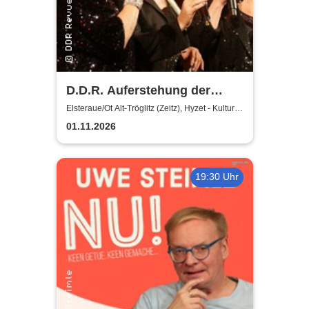
D.D.R. Auferstehung der
Ruinen - mit Dagmar Gelbke,
Elsteraue/Ot Alt-Tröglitz (Zeitz), Hyzet - Kultur-
und Kongresszentrum
Dagmar Frederic & Regina
01.11.2026
Thoss
19:30 Uhr