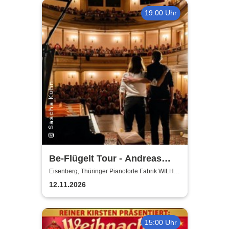
19:00 Uhr
Be-Flügelt Tour - Andreas
Güstel & Julian Eilenberger -
Eisenberg, Thüringer Pianoforte Fabrik WILH.
STEINBERG
Ein Konzert in Wundern
12.11.2026
15:00 Uhr