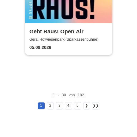
Geht Raus! Open Air
Gera, Hofwiesenpark (Sparkassenbühne)
05.09.2026
1 - 30 von 182
1
2
3
4
5
❯
❯❯