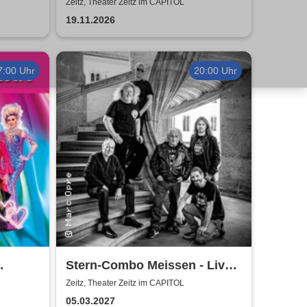
 Olaf
Tour
Zeitz, Theater Zeitz im CAPITOL
19.11.2026
7:00 Uhr
20:00 Uhr
Stern-Combo Meissen - Live-
Tour 2027
Zeitz, Theater Zeitz im CAPITOL
l
05.03.2027