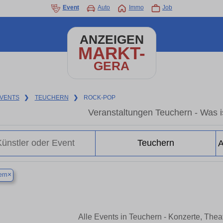
Event
Auto
Immo
Job
ANZEIGEN
MARKT-
GERA
VENTS
❯
TEUCHERN
❯
ROCK-POP
Veranstaltungen Teuchern - Was is
×
ern
Alle Events in Teuchern - Konzerte, The