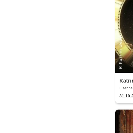
Katri
Kino
Eisenber
31.10.