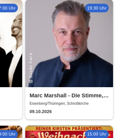
7:00 Uhr
19:30 Uhr
Marc Marshall - Die Stimme,
die berührt - Live 2026
Eisenberg/Thüringen, Schloßkirche
09.10.2026
9:00 Uhr
15:00 Uhr