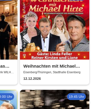
eas
Weihnachten mit Michael
rger -
Hirte 2026
rik WILH.
Eisenberg/Thüringen, Stadthalle Eisenberg
n
12.12.2026
8:00 Uhr
19:45 Uhr