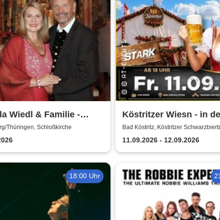
a Wiedl & Familie -
Köstritzer Wiesn - in de
iches
Köstritzer
rg/Thüringen, Schloßkirche
Bad Köstritz, Köstritzer Schwarzbier
nachtskonzert
Schwarzbierbrauerei
2026
11.09.2026 - 12.09.2026
18:00 Uhr
2