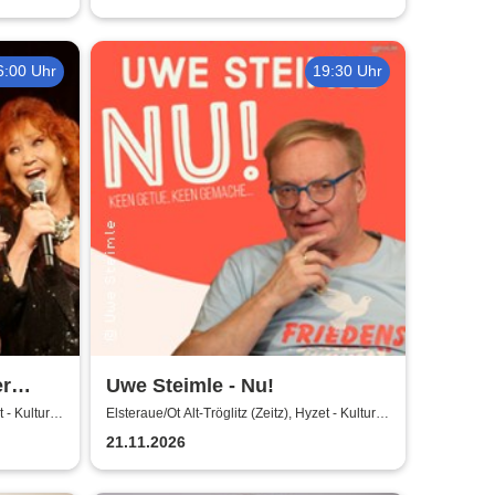
6:00 Uhr
19:30 Uhr
er
Uwe Steimle - Nu!
elbke,
 - Kultur-
Elsteraue/Ot Alt-Tröglitz (Zeitz), Hyzet - Kultur-
und Kongresszentrum
ina
21.11.2026