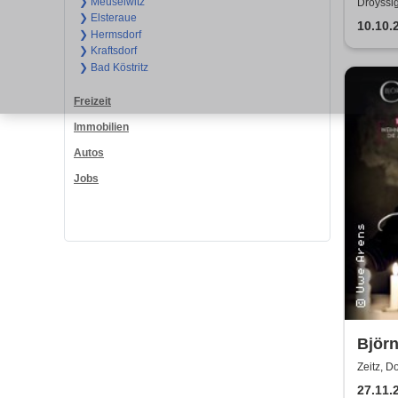
"MÄN
❯ Meuselwitz
Droyssi
❯ Elsteraue
10.10.
❯ Hermsdorf
❯ Kraftsdorf
❯ Bad Köstritz
Freizeit
Immobilien
Autos
Jobs
Björn
Love
Zeitz, D
27.11.