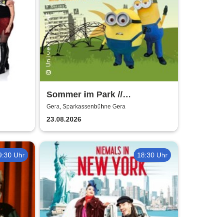
Sommer im Park //
Familienfest
Gera, Sparkassenbühne Gera
23.08.2026
9:30 Uhr
18:30 Uhr