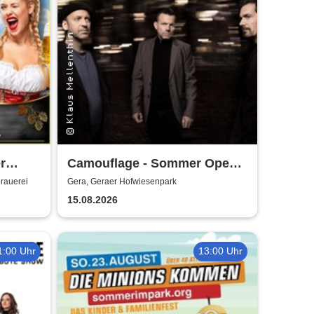
r
Camouflage - Sommer Open
Air 2026
brauerei
Gera, Geraer Hofwiesenpark
15.08.2026
1:00 Uhr
13:00 Uhr