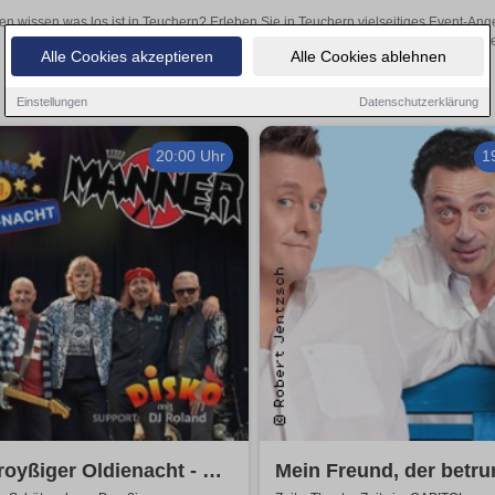
en wissen was los ist in Teuchern? Erleben Sie in Teuchern vielseitiges Event-An
oder aufregende Veranstaltungen in Teuchern – hier finde
Alle Cookies akzeptieren
Alle Cookies ablehnen
Einstellungen
Datenschutzerklärung
20:00 Uhr
1
royßiger Oldienacht - mit
Mein Freund, der betr