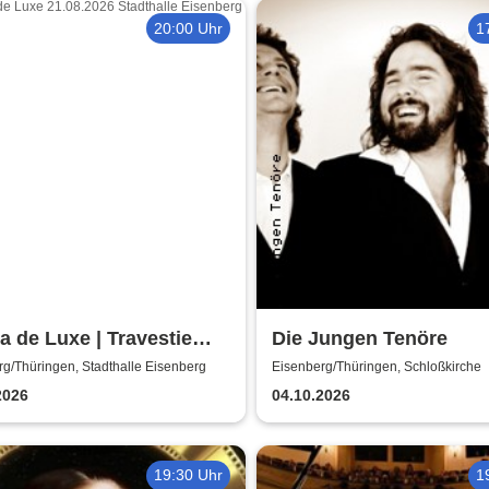
20:00 Uhr
1
 de Luxe | Travestie
Die Jungen Tenöre
w
g/Thüringen, Stadthalle Eisenberg
Eisenberg/Thüringen, Schloßkirche
2026
04.10.2026
19:30 Uhr
1