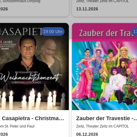
NER" - Rockclassics
Sachse - Ein Abend für
g, Schützenhaus Droyßig
Zeitz, Theater Zeitz im CAPITOL
Böhme
2026
13.11.2026
19:00 Uhr
1
 Casapietra - Christmas
Zauber der Travestie -
 Songs
Fräulein Luise und ihr
om St. Peter und Paul
Zeitz, Theater Zeitz im CAPITOL
Ensemble - das Origina
2026
06.12.2026