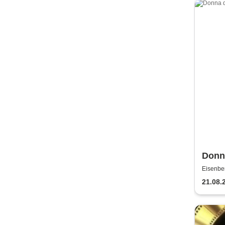
Donna
Sho
Eisenber
21.08.