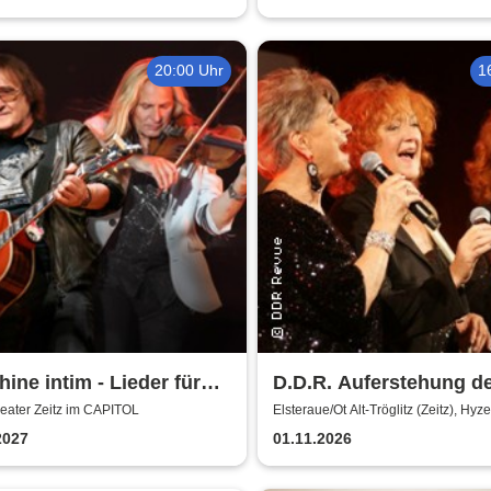
20:00 Uhr
1
ine intim - Lieder für
D.D.R. Auferstehung d
rationen mit Uwe
Ruinen - mit Dagmar G
heater Zeitz im CAPITOL
Elsteraue/Ot Alt-Tröglitz (Zeitz), Hyzet
und Kongresszentrum
becker
Dagmar Frederic & Reg
2027
01.11.2026
Thoss