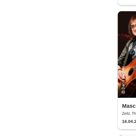
Masch
Gene
Zeitz, T
Hass
16.04.