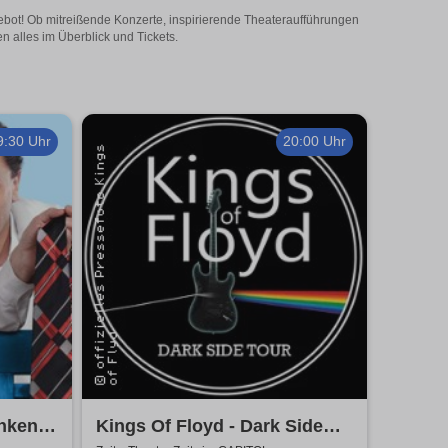
gebot! Ob mitreißende Konzerte, inspirierende Theateraufführungen
n alles im Überblick und Tickets.
9:30 Uhr
20:00 Uhr
unkene
Kings Of Floyd - Dark Side