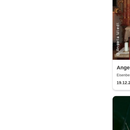
Angel
Festl
Eisenbe
Weih
19.12.