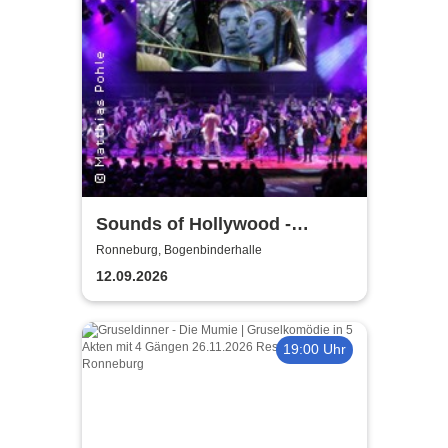
Sounds of Hollywood -
Vogtland Philharmonie Greiz/
Ronneburg, Bogenbinderhalle
Reichenbach
12.09.2026
19:00 Uhr