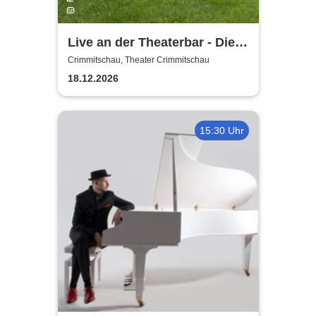
Live an der Theaterbar - Die
Fiddle Folk Family
Crimmitschau, Theater Crimmitschau
18.12.2026
15:30 Uhr