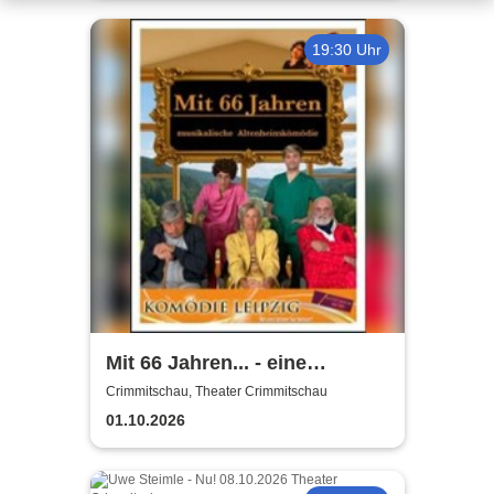
19:30 Uhr
Mit 66 Jahren... - eine
musikalische
Crimmitschau, Theater Crimmitschau
Altenheimkomödie
01.10.2026