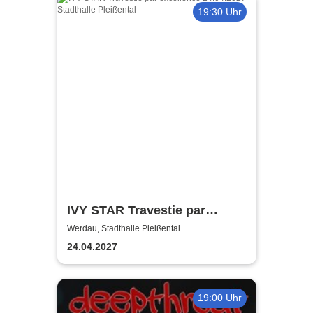
19:30 Uhr
IVY STAR Travestie par
Excellence
Werdau, Stadthalle Pleißental
24.04.2027
19:00 Uhr