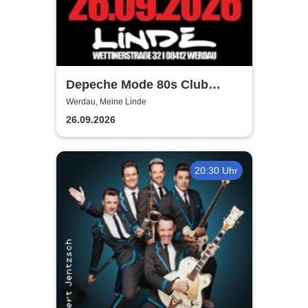
Depeche Mode 80s Club
Night in Werdau
Werdau, Meine Linde
26.09.2026
20:30 Uhr