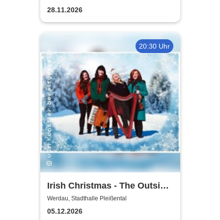
28.11.2026
20:30 Uhr
Irish Christmas - The Outside
Track
Werdau, Stadthalle Pleißental
05.12.2026