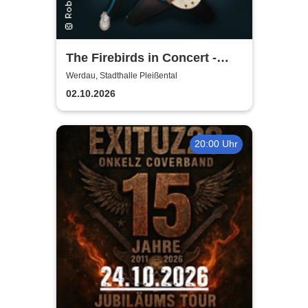
The Firebirds in Concert -
R'n'R Show live
Werdau, Stadthalle Pleißental
02.10.2026
20:00 Uhr