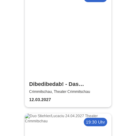
Dibedibedab! - Das
Kikaninchen-Musical
Crimmitschau, Theater Crimmitschau
12.03.2027
19:30 Uhr