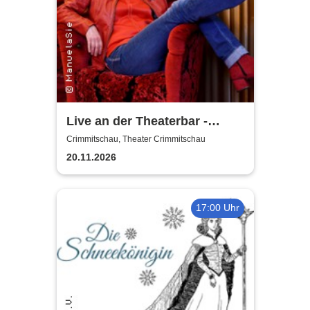
Live an der Theaterbar -
ManuelaSie & Band
Crimmitschau, Theater Crimmitschau
20.11.2026
17:00 Uhr