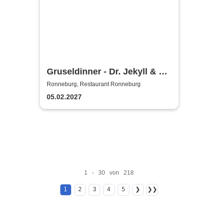
Gruseldinner - Dr. Jekyll & Mr.
Hyde
Ronneburg, Restaurant Ronneburg
05.02.2027
1 - 30 von 218
1
2
3
4
5
❯
❯❯