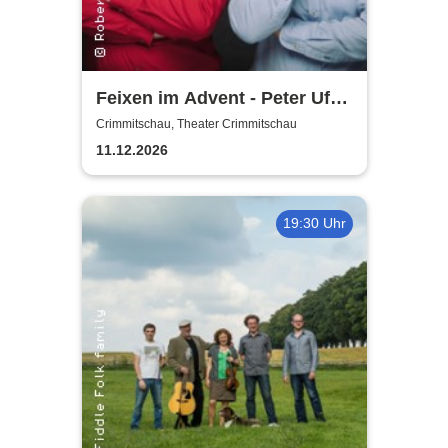
Feixen im Advent - Peter Ufer
& Frank Fröhlich
Crimmitschau, Theater Crimmitschau
11.12.2026
19:30 Uhr