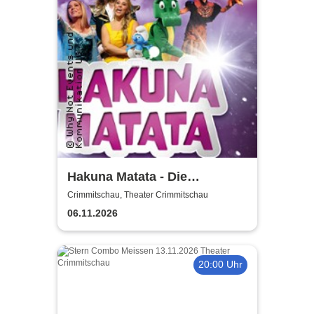
Hakuna Matata - Die
einzigartige große
Crimmitschau, Theater Crimmitschau
Kindermusical-Gala
06.11.2026
20:00 Uhr