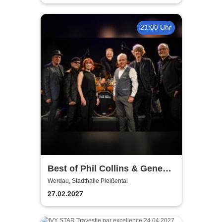
21:00 Uhr
Best of Phil Collins & Genesis
Live! - Die Tribute Show der
Werdau, Stadthalle Pleißental
Extraklasse
27.02.2027