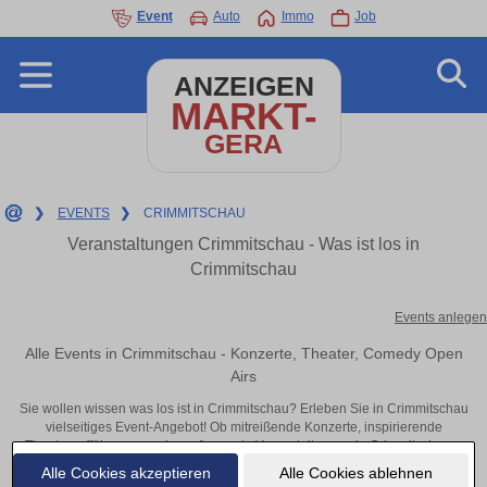
Event
Auto
Immo
Job
ANZEIGEN
MARKT-
GERA
❯
EVENTS
❯
CRIMMITSCHAU
Veranstaltungen Crimmitschau - Was ist los in
Crimmitschau
Events anlegen
Alle Events in Crimmitschau - Konzerte, Theater, Comedy Open
Airs
Sie wollen wissen was los ist in Crimmitschau? Erleben Sie in Crimmitschau
vielseitiges Event-Angebot! Ob mitreißende Konzerte, inspirierende
Theateraufführungen oder aufregende Veranstaltungen in Crimmitschau –
hier finden alles im Überblick und Tickets.
Alle Cookies akzeptieren
Alle Cookies ablehnen