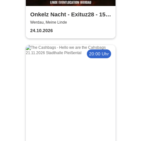
Onkelz Nacht - Exituz28 - 15
Jahre Special Tribute Show
Werdau, Meine Linde
24.10.2026
20:00 Uhr