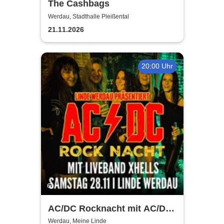
The Cashbags
Werdau, Stadthalle Pleißental
21.11.2026
20:00 Uhr
AC/DC Rocknacht mit AC/DC
Coverband - X Hells
Werdau, Meine Linde