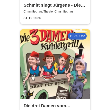
Schmitt singt Jürgens - Die
Udo Jürgens Show Trio
Crimmitschau, Theater Crimmitschau
Ensemble
31.12.2026
19:30 Uhr
Die drei Damen vom