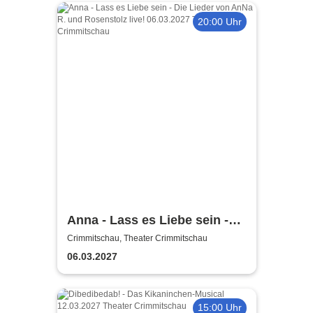
20:00 Uhr
Anna - Lass es Liebe sein -
Die Lieder von AnNa R. und
Crimmitschau, Theater Crimmitschau
Rosenstolz live!
06.03.2027
15:00 Uhr