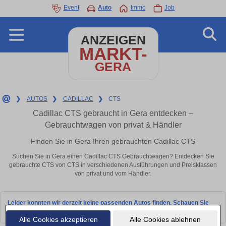
Event
Auto
Immo
Job
ANZEIGEN
MARKT-
GERA
❯
AUTOS
❯
CADILLAC
❯
CTS
Cadillac CTS gebraucht in Gera entdecken –
Gebrauchtwagen von privat & Händler
Finden Sie in Gera Ihren gebrauchten Cadillac CTS
Suchen Sie in Gera einen Cadillac CTS Gebrauchtwagen? Entdecken Sie
gebrauchte CTS von CTS in verschiedenen Ausführungen und Preisklassen
von privat und vom Händler.
Leider konnten wir derzeit keine passenden Autos finden. Schauen Sie
bald wieder vorbei!
Alle Cookies akzeptieren
Alle Cookies ablehnen