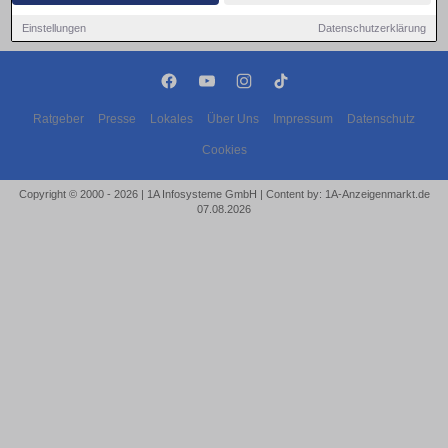
Einstellungen
Datenschutzerklärung
Ratgeber
Presse
Lokales
Über Uns
Impressum
Datenschutz
Cookies
Copyright © 2000 - 2026 | 1A Infosysteme GmbH | Content by: 1A-Anzeigenmarkt.de
07.08.2026