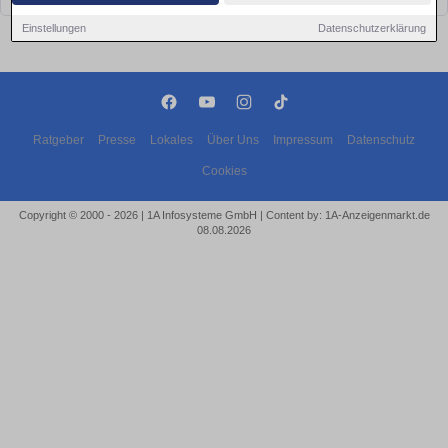
Einstellungen
Datenschutzerklärung
Ratgeber
Presse
Lokales
Über Uns
Impressum
Datenschutz
Cookies
Copyright © 2000 - 2026 | 1A Infosysteme GmbH | Content by: 1A-Anzeigenmarkt.de
08.08.2026