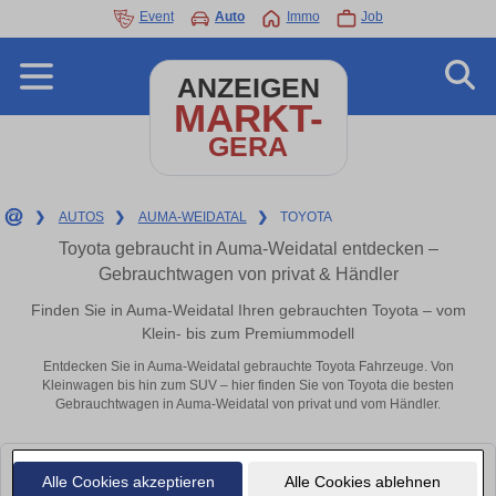
Event
Auto
Immo
Job
ANZEIGEN
MARKT-
GERA
❯
AUTOS
❯
AUMA-WEIDATAL
❯
TOYOTA
Toyota gebraucht in Auma-Weidatal entdecken –
Gebrauchtwagen von privat & Händler
Finden Sie in Auma-Weidatal Ihren gebrauchten Toyota – vom
Klein- bis zum Premiummodell
Entdecken Sie in Auma-Weidatal gebrauchte Toyota Fahrzeuge. Von
Kleinwagen bis hin zum SUV – hier finden Sie von Toyota die besten
Gebrauchtwagen in Auma-Weidatal von privat und vom Händler.
Leider konnten wir derzeit keine passenden Autos finden. Schauen Sie
Alle Cookies akzeptieren
Alle Cookies ablehnen
bald wieder vorbei!