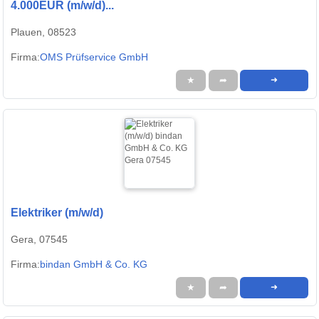
4.000EUR (m/w/d)...
Plauen, 08523
Firma:
OMS Prüfservice GmbH
★
➦
➜
Elektriker (m/w/d)
Gera, 07545
Firma:
bindan GmbH & Co. KG
★
➦
➜