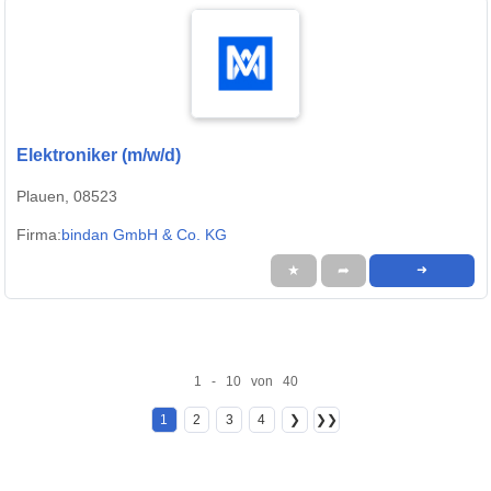
Elektroniker (m/w/d)
Plauen, 08523
Firma:
bindan GmbH & Co. KG
★
➦
➜
1 - 10 von 40
1
2
3
4
❯
❯❯