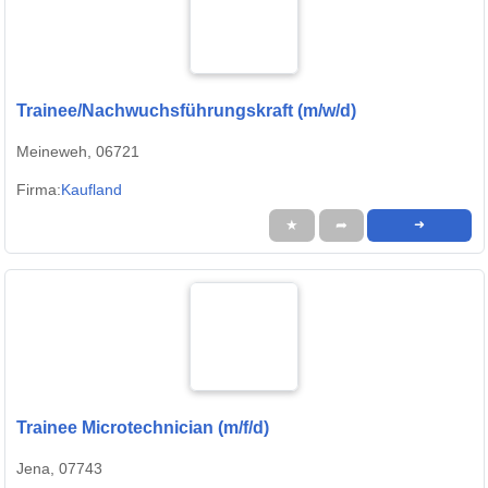
Trainee/Nachwuchsführungskraft (m/w/d)
Meineweh, 06721
Firma:
Kaufland
★
➦
➜
Trainee Microtechnician (m/f/d)
Jena, 07743