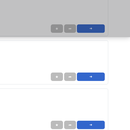
★
➦
➜
★
➦
➜
★
➦
➜