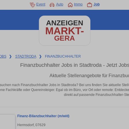
Event
Auto
Immo
Job
ANZEIGEN
MARKT-
GERA
OBS
❯
STADTRODA
❯
FINANZBUCHHALTER
Finanzbuchhalter Jobs in Stadtroda - Jetzt Jobs 
Aktuelle Stellenangebote für Finanzbuc
suchen nach Finanzbuchhalter Jobs in Stadtroda? Bei uns finden Sie aktuelle Stellen
ene Fachkräfte oder Quereinsteiger. Egal ob im Büro, vor Ort oder remote: Entdeck
direkt auf passende Finanzbuchhalter-Stel
Finanz-Bilanzbuchhalter (m/w/d)
Hermsdorf, 07629