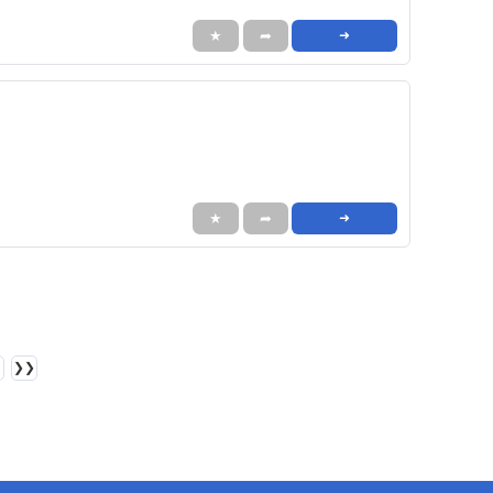
★
➦
➜
★
➦
➜
❯❯