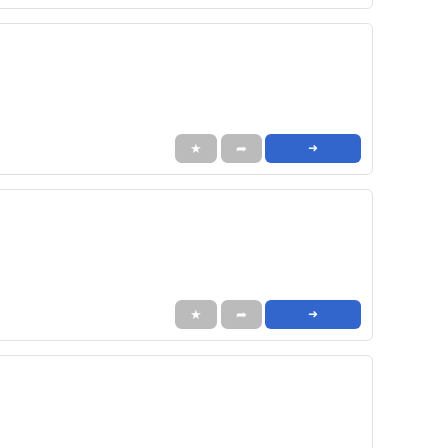
★
➦
➜
★
➦
➜