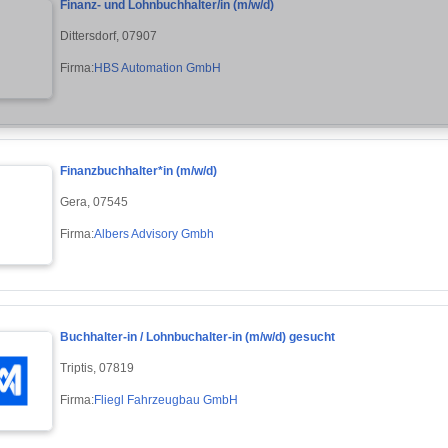
Finanz- und Lohnbuchhalter/in (m/w/d)
Dittersdorf, 07907
Firma:
HBS Automation GmbH
Finanzbuchhalter*in (m/w/d)
Gera, 07545
Firma:
Albers Advisory Gmbh
Buchhalter-in / Lohnbuchalter-in (m/w/d) gesucht
Triptis, 07819
Firma:
Fliegl Fahrzeugbau GmbH