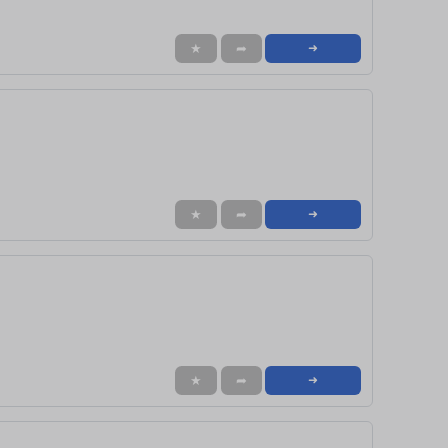
★
➦
➜
★
➦
➜
★
➦
➜