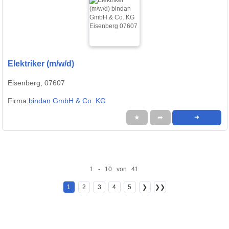
Elektriker (m/w/d)
Eisenberg, 07607
Firma:
bindan GmbH & Co. KG
★
➦
➜
1 - 10 von 41
1
2
3
4
5
❯
❯❯