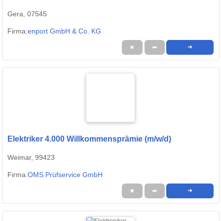
Gera, 07545
Firma:
enport GmbH & Co. KG
★
➦
➜
Elektriker 4.000 Willkommensprämie (m/w/d)
Weimar, 99423
Firma:
OMS Prüfservice GmbH
★
➦
➜