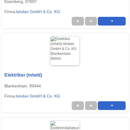
Eisenberg, 07607
Firma:
bindan GmbH & Co. KG
★
➦
➜
Elektriker (m/w/d)
Blankenhain, 99444
Firma:
bindan GmbH & Co. KG
★
➦
➜