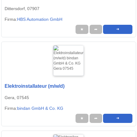
Dittersdorf, 07907
Firma:
HBS Automation GmbH
★
➦
➜
Elektroinstallateur (m/w/d)
Gera, 07545
Firma:
bindan GmbH & Co. KG
★
➦
➜