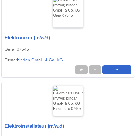
Elektroniker (m/w/d)
Gera, 07545
Firma:
bindan GmbH & Co. KG
★
➦
➜
Elektroinstallateur (m/w/d)