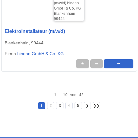
Elektroinstallateur (m/w/d)
Blankenhain, 99444
Firma:
bindan GmbH & Co. KG
★
➦
➜
1 - 10 von 42
1
2
3
4
5
❯
❯❯