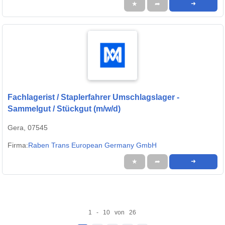
★
➦
➜
Fachlagerist / Staplerfahrer Umschlagslager -
Sammelgut / Stückgut (m/w/d)
Gera, 07545
Firma:
Raben Trans European Germany GmbH
★
➦
➜
1 - 10 von 26