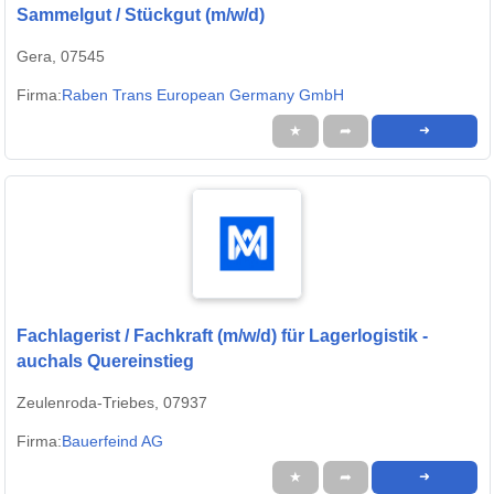
Sammelgut / Stückgut (m/w/d)
Gera, 07545
Firma:
Raben Trans European Germany GmbH
★
➦
➜
Fachlagerist / Fachkraft (m/w/d) für Lagerlogistik -
auchals Quereinstieg
Zeulenroda-Triebes, 07937
Firma:
Bauerfeind AG
★
➦
➜