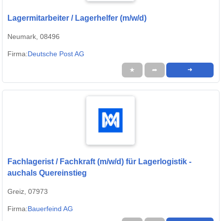
Lagermitarbeiter / Lagerhelfer (m/w/d)
Neumark, 08496
Firma:
Deutsche Post AG
★
➦
➜
Fachlagerist / Fachkraft (m/w/d) für Lagerlogistik -
auchals Quereinstieg
Greiz, 07973
Firma:
Bauerfeind AG