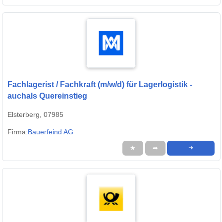
Fachlagerist / Fachkraft (m/w/d) für Lagerlogistik -
auchals Quereinstieg
Elsterberg, 07985
Firma:
Bauerfeind AG
★
➦
➜