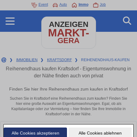
Event
Auto
Immo
Job
ANZEIGEN
MARKT-
GERA
❯
IMMOBILIEN
❯
KRAFTSDORF
❯
REIHENENDHAUS-KAUFEN
Reihenendhaus kaufen Kraftsdorf - Eigentumswohnung in
der Nähe finden auch von privat
Finden Sie hier Ihre Reihenendhaus zum kaufen in Kraftsdorf
Suchen Sie in Kraftsdorf eine Reihenendhaus zum kaufen? Finden Sie
hier eine große Auswahl an Eigentumswohnungen. Egal, ob als
Kapitalanlage oder zur Vermietung – hier finden Sie Ihre Immobilie in
Kraftsdorf oder in der Nähe.
Leider konnten wir derzeit keine passenden Objekte finden. Schauen Sie
Alle Cookies akzeptieren
Alle Cookies ablehnen
bald wieder vorbei!