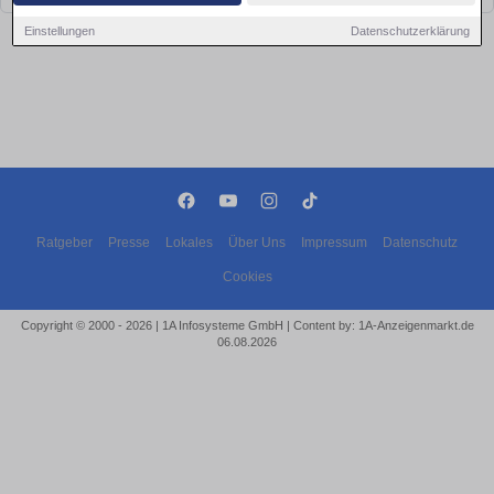
Einstellungen
Datenschutzerklärung
Ratgeber
Presse
Lokales
Über Uns
Impressum
Datenschutz
Cookies
Copyright © 2000 - 2026 | 1A Infosysteme GmbH | Content by: 1A-Anzeigenmarkt.de
06.08.2026