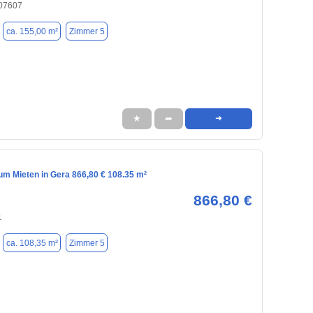
 07607
ca. 155,00 m²
Zimmer 5
★
➦
➜
m Mieten in Gera 866,80 € 108.35 m²
866,80 €
1
ca. 108,35 m²
Zimmer 5