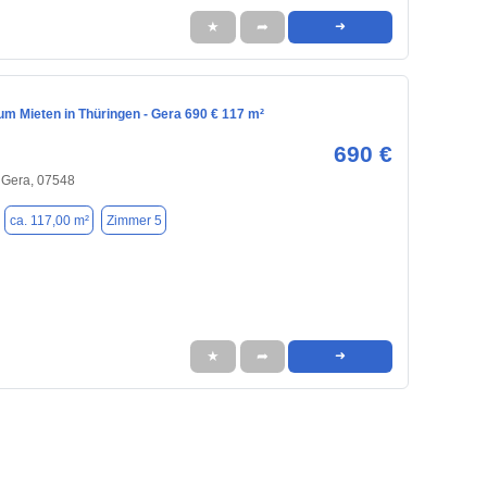
★
➦
➜
m Mieten in Thüringen - Gera 690 € 117 m²
690 €
 Gera, 07548
ca. 117,00 m²
Zimmer 5
★
➦
➜