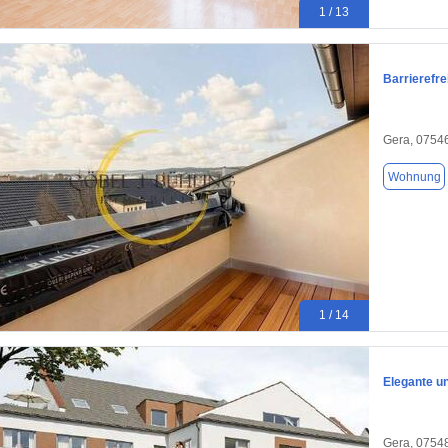
1 / 13
Barrierefr
Gera, 0754
Wohnung
1 / 14
Elegante u
Gera, 0754