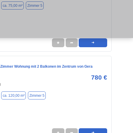
ca. 75,00 m²
Zimmer 5
★
➦
➜
-Zimmer Wohnung mit 2 Balkonen im Zentrum von Gera
780 €
8
ca. 120,00 m²
Zimmer 5
★
➦
➜