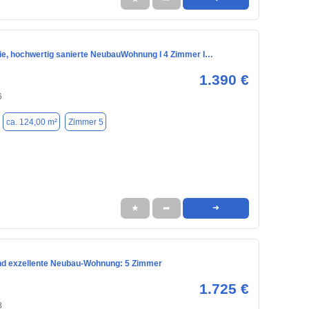
eie, hochwertig sanierte NeubauWohnung I 4 Zimmer I…
1.390 €
6
ca. 124,00 m²
Zimmer 5
★
➦
➜
nd exzellente Neubau-Wohnung: 5 Zimmer
1.725 €
8