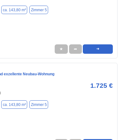
ca. 143,80 m²
Zimmer 5
★
➦
➜
nd exzellente Neubau-Wohnung
1.725 €
8
ca. 143,80 m²
Zimmer 5