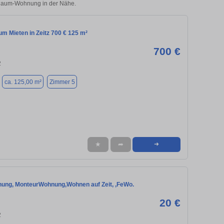
5-Raum-Wohnung in der Nähe.
m Mieten in Zeitz 700 € 125 m²
700 €
2
ca. 125,00 m²
Zimmer 5
★
➦
➜
ung, MonteurWohnung,Wohnen auf Zeit, ,FeWo.
20 €
2