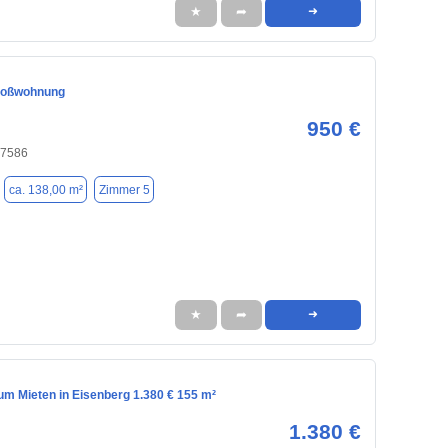
★
➦
➜
oßwohnung
950 €
 07586
ca. 138,00 m²
Zimmer 5
★
➦
➜
m Mieten in Eisenberg 1.380 € 155 m²
1.380 €