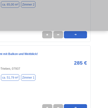
ca. 65,00 m²
Zimmer 2
★
➦
➜
t mit Balkon und Weitblick!
285 €
-Triebes, 07937
ca. 51,79 m²
Zimmer 1
★
➦
➜