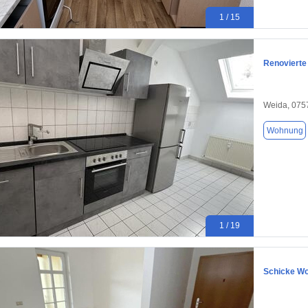
1 / 15
Renovierte
Weida, 075
Wohnung
1 / 19
Schicke Wo