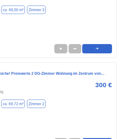
ca. 49,00 m²
Zimmer 3
★
➦
➜
küche! Preiswerte 2 DG-Zimmer Wohnung im Zentrum von…
300 €
70
ca. 69,72 m²
Zimmer 2