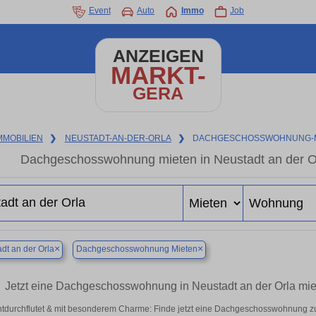
Event
Auto
Immo
Job
ANZEIGEN
MARKT-
GERA
MMOBILIEN
❯
NEUSTADT-AN-DER-ORLA
❯
DACHGESCHOSSWOHNUNG-
Dachgeschosswohnung mieten in Neustadt an der Orl
×
×
dt an der Orla
Dachgeschosswohnung Mieten
Jetzt eine Dachgeschosswohnung in Neustadt an der Orla m
htdurchflutet & mit besonderem Charme: Finde jetzt eine Dachgeschosswohnung zur