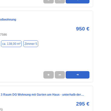
oßwohnung
950 €
 07586
ca. 138,00 m²
Zimmer 5
★
➦
➜
 3 Raum DG Wohnung mit Garten am Haus - unterhalb der…
295 €
70