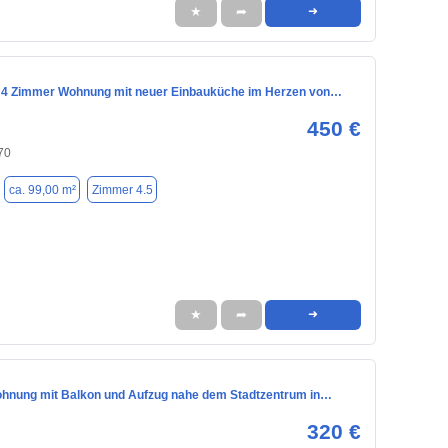
★
➦
➜
 4 Zimmer Wohnung mit neuer Einbauküche im Herzen von…
450 €
70
ca. 99,00 m²
Zimmer 4.5
★
➦
➜
hnung mit Balkon und Aufzug nahe dem Stadtzentrum in…
320 €