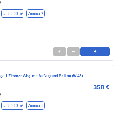
6
ca. 52,00 m²
Zimmer 2
★
➦
➜
hige 1 Zimmer Whg. mit Aufzug und Balkon (W 46)
358 €
6
ca. 59,60 m²
Zimmer 1