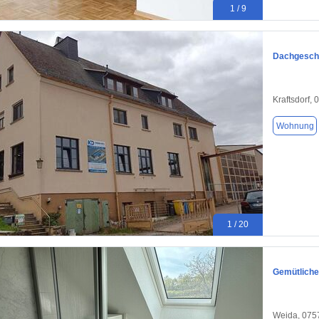
1 / 9
Dachgesch
Kraftsdorf,
Wohnung
1 / 20
Gemütliche
Weida, 075