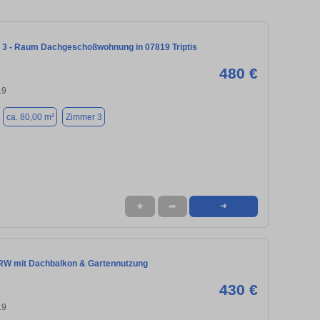
 3 - Raum Dachgeschoßwohnung in 07819 Triptis
480 €
19
ca. 80,00 m²
Zimmer 3
★
➦
➜
W mit Dachbalkon & Gartennutzung
430 €
19