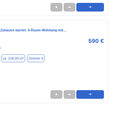
★
➦
➜
s Zuhause wartet: 4-Raum-Wohnung mit…
590 €
5
ca. 106,00 m²
Zimmer 4
★
➦
➜