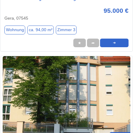
95.000 €
Gera, 07545
Wohnung
ca. 94,00 m²
Zimmer 3
★
➦
➜