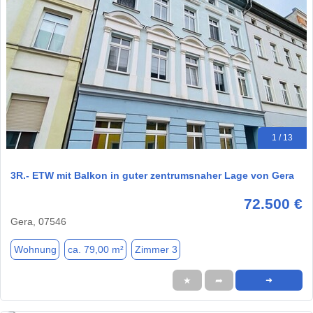
1 / 13
3R.- ETW mit Balkon in guter zentrumsnaher Lage von Gera
72.500 €
Gera, 07546
Wohnung
ca. 79,00 m²
Zimmer 3
★
➦
➜