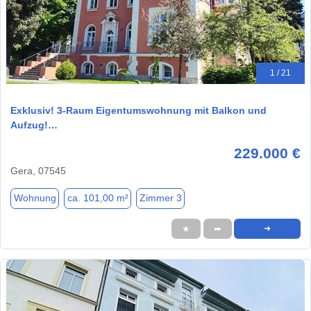
1 / 21
Exklusiv! 3-Raum Eigentumswohnung mit Balkon und
Aufzug!…
229.000 €
Gera, 07545
Wohnung
ca. 101,00 m²
Zimmer 3
★
➦
➜