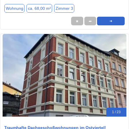
Wohnung
ca. 68,00 m²
Zimmer 3
★
➦
➜
1 / 23
Traumhafte Dachgeschoßwohnungen im Ostviertel!