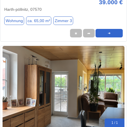
39.000 €
Harth-pöllnitz, 07570
Wohnung
ca. 65,00 m²
Zimmer 3
★
➦
➜
1 / 1