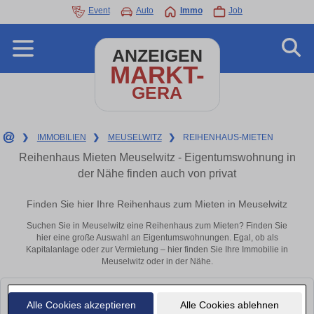
Event
Auto
Immo
Job
ANZEIGEN
MARKT-
GERA
❯
IMMOBILIEN
❯
MEUSELWITZ
❯
REIHENHAUS-MIETEN
Reihenhaus Mieten Meuselwitz - Eigentumswohnung in
der Nähe finden auch von privat
Finden Sie hier Ihre Reihenhaus zum Mieten in Meuselwitz
Suchen Sie in Meuselwitz eine Reihenhaus zum Mieten? Finden Sie
hier eine große Auswahl an Eigentumswohnungen. Egal, ob als
Kapitalanlage oder zur Vermietung – hier finden Sie Ihre Immobilie in
Meuselwitz oder in der Nähe.
Leider konnten wir derzeit keine passenden Objekte finden. Schauen Sie
Alle Cookies akzeptieren
Alle Cookies ablehnen
bald wieder vorbei!