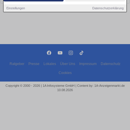
Einstellungen
Datenschutzerklärung
Ratgeber
Presse
Lokales
Über Uns
Impressum
Datenschutz
Cookies
Copyright © 2000 - 2026 | 1A Infosysteme GmbH | Content by: 1A-Anzeigenmarkt.de
10.08.2026