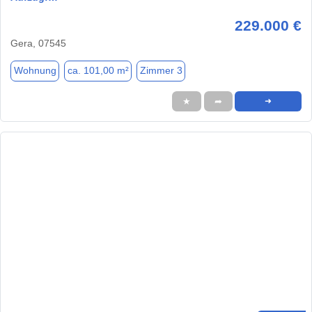
229.000 €
Gera, 07545
Wohnung
ca. 101,00 m²
Zimmer 3
★
➦
➜