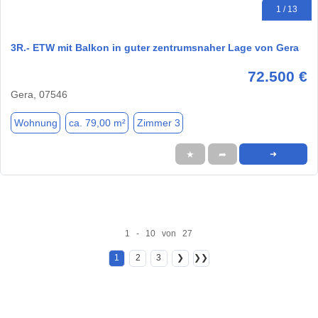
1 / 13
3R.- ETW mit Balkon in guter zentrumsnaher Lage von Gera
72.500 €
Gera, 07546
Wohnung
ca. 79,00 m²
Zimmer 3
★
➦
➜
1 - 10 von 27
1
2
3
❯
❯❯