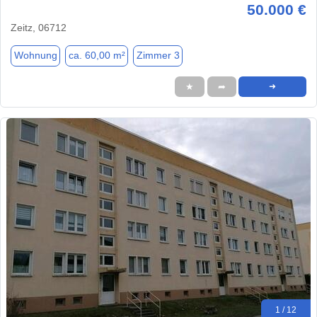
50.000 €
Zeitz, 06712
Wohnung
ca. 60,00 m²
Zimmer 3
★
➦
➜
1 / 12