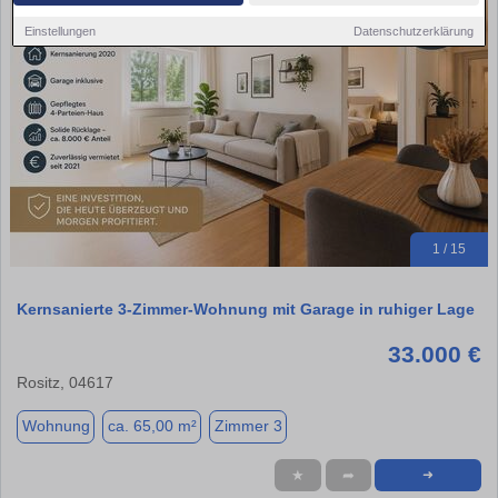
Einstellungen
Datenschutzerklärung
1 / 15
Kernsanierte 3-Zimmer-Wohnung mit Garage in ruhiger Lage
33.000 €
Rositz, 04617
Wohnung
ca. 65,00 m²
Zimmer 3
★
➦
➜