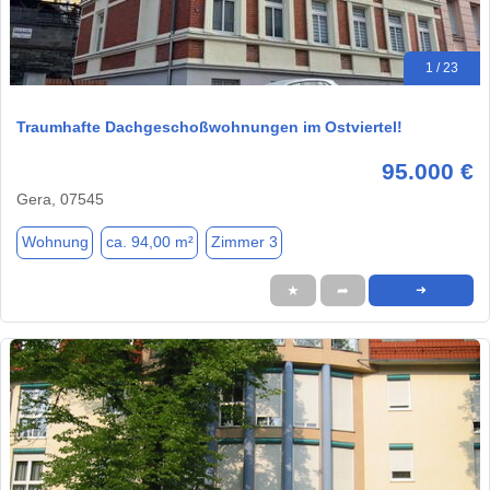
1 / 23
Traumhafte Dachgeschoßwohnungen im Ostviertel!
95.000 €
Gera, 07545
Wohnung
ca. 94,00 m²
Zimmer 3
★
➦
➜