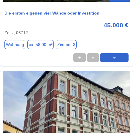
Die ersten eigenen vier Wände oder Investition
45.000 €
Zeitz, 06712
Wohnung
ca. 58,00 m²
Zimmer 3
★
➦
➜