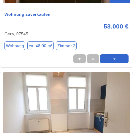
Wohnung zuverkaufen
53.000 €
Gera, 07545
Wohnung
ca. 48,00 m²
Zimmer 2
★
➦
➜