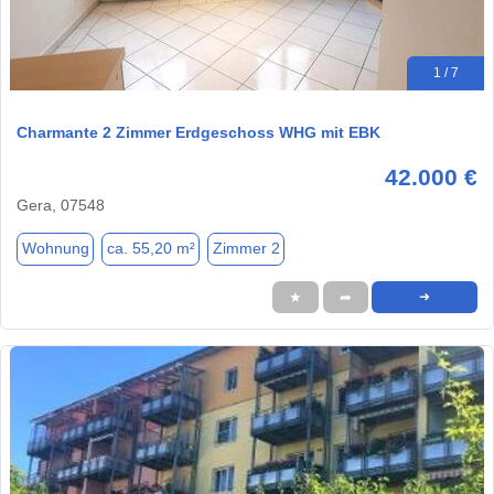
1 / 7
Charmante 2 Zimmer Erdgeschoss WHG mit EBK
42.000 €
Gera, 07548
Wohnung
ca. 55,20 m²
Zimmer 2
★
➦
➜