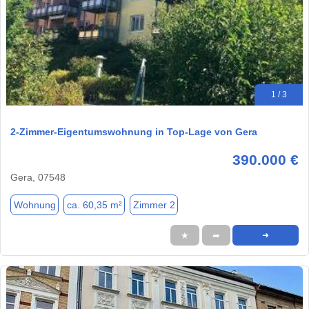
1 / 3
2-Zimmer-Eigentumswohnung in Top-Lage von Gera
390.000 €
Gera, 07548
Wohnung
ca. 60,35 m²
Zimmer 2
★
➦
➜