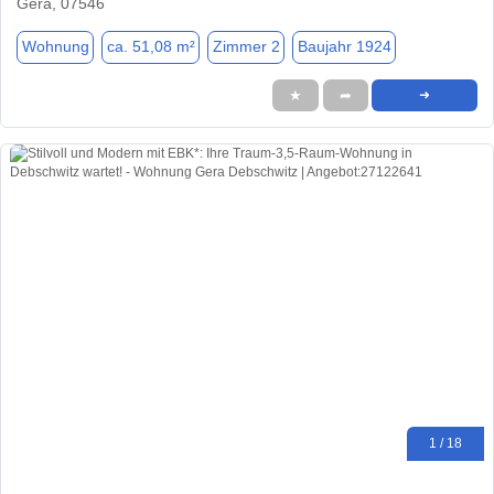
Gera, 07546
Wohnung
ca. 51,08 m²
Zimmer 2
Baujahr 1924
★
➦
➜
1 / 18