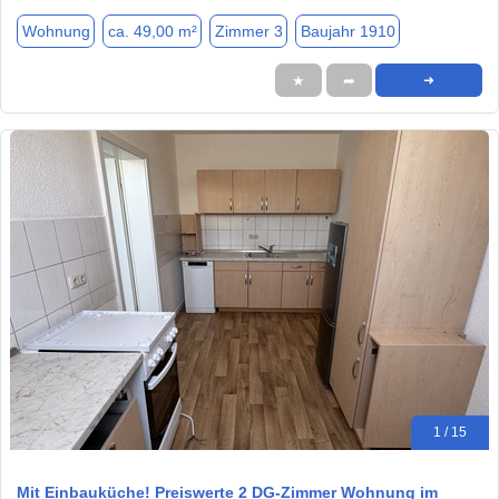
Wohnung
ca. 49,00 m²
Zimmer 3
Baujahr 1910
★
➦
➜
1 / 15
Mit Einbauküche! Preiswerte 2 DG-Zimmer Wohnung im