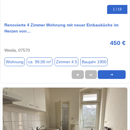
1 / 19
Renovierte 4 Zimmer Wohnung mit neuer Einbauküche im
Herzen von…
450 €
Weida, 07570
Wohnung
ca. 99,00 m²
Zimmer 4.5
Baujahr 1900
★
➦
➜