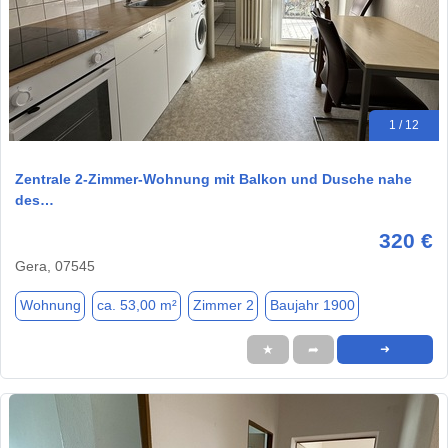
1 / 12
Zentrale 2-Zimmer-Wohnung mit Balkon und Dusche nahe
des…
320 €
Gera, 07545
Wohnung
ca. 53,00 m²
Zimmer 2
Baujahr 1900
★
➦
➜