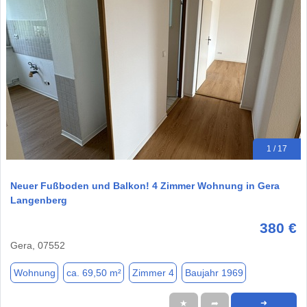
1 / 17
Neuer Fußboden und Balkon! 4 Zimmer Wohnung in Gera
Langenberg
380 €
Gera, 07552
Wohnung
ca. 69,50 m²
Zimmer 4
Baujahr 1969
★
➦
➜