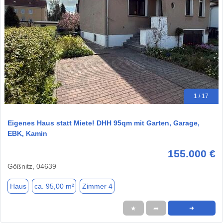
1 / 17
Eigenes Haus statt Miete! DHH 95qm mit Garten, Garage,
EBK, Kamin
155.000 €
Gößnitz, 04639
Haus
ca. 95,00 m²
Zimmer 4
★
➦
➜