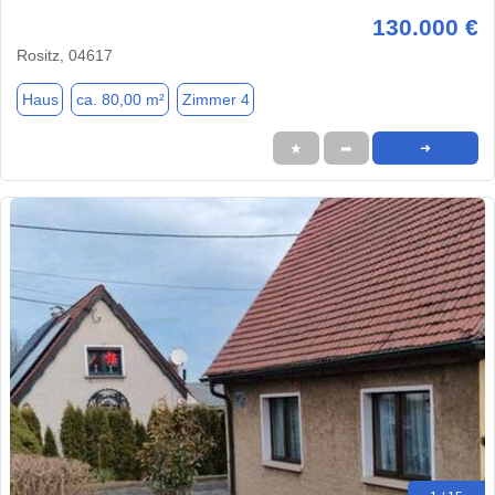
130.000 €
Rositz, 04617
Haus
ca. 80,00 m²
Zimmer 4
★
➦
➜