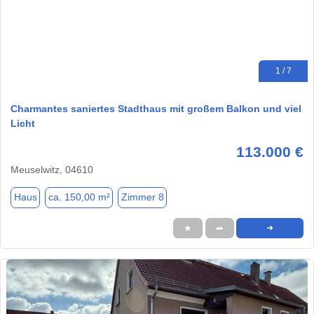
1 / 7
Charmantes saniertes Stadthaus mit großem Balkon und viel
Licht
113.000 €
Meuselwitz, 04610
Haus
ca. 150,00 m²
Zimmer 8
★
➦
➜