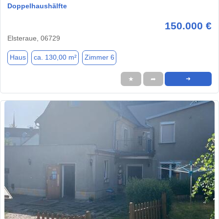
Doppelhaushälfte
150.000 €
Elsteraue, 06729
Haus
ca. 130,00 m²
Zimmer 6
★
➦
➜