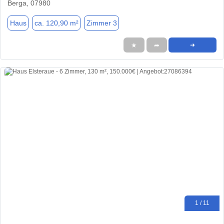
Berga, 07980
Haus
ca. 120,90 m²
Zimmer 3
★
➦
➜
1 / 11