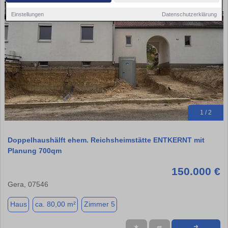
Einstellungen
Datenschutzerklärung
1 / 2
Doppelhaushälft ehem. Reichsheimstätte ENTKERNT mit
Planung 700qm
150.000 €
Gera, 07546
Haus
ca. 80,00 m²
Zimmer 5
★
➦
➜