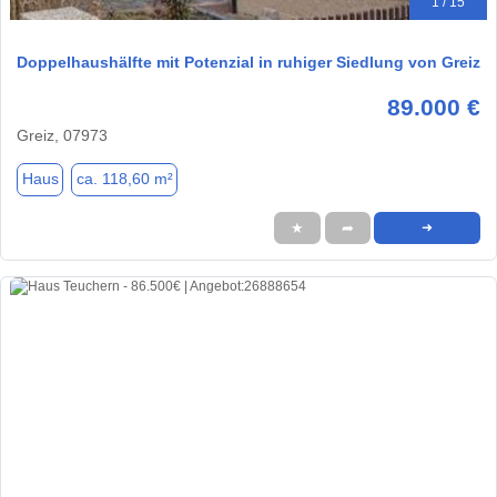
1 / 15
Doppelhaushälfte mit Potenzial in ruhiger Siedlung von Greiz
89.000 €
Greiz, 07973
Haus
ca. 118,60 m²
★
➦
➜