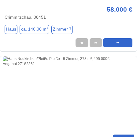
58.000 €
Crimmitschau, 08451
Haus
ca. 140,00 m²
Zimmer 7
★
➦
➜