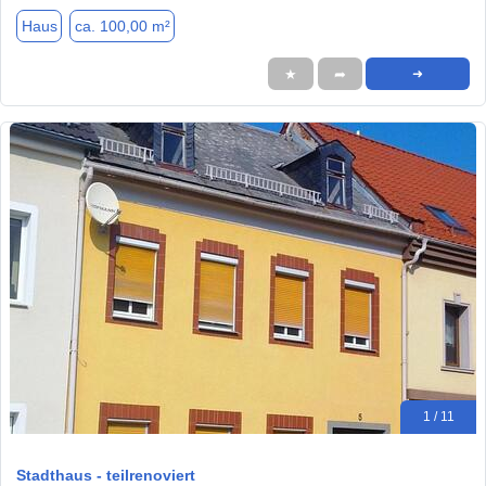
Haus
ca. 100,00 m²
★
➦
➜
1 / 11
Stadthaus - teilrenoviert