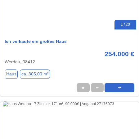
1 / 20
Ich verkaufe ein großes Haus
254.000 €
Werdau, 08412
Haus
ca. 305,00 m²
★
➦
➜