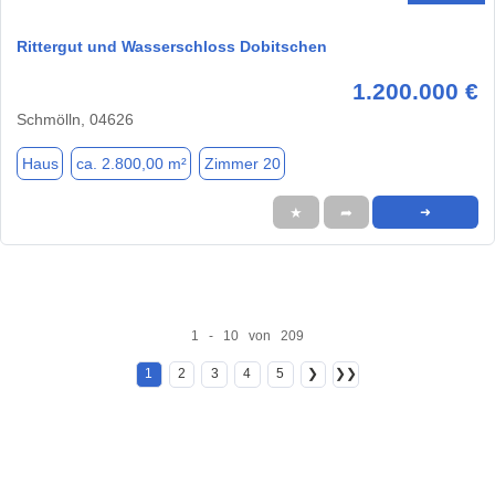
Rittergut und Wasserschloss Dobitschen
1.200.000 €
Schmölln, 04626
Haus
ca. 2.800,00 m²
Zimmer 20
★
➦
➜
1 - 10 von 209
1
2
3
4
5
❯
❯❯