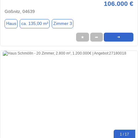
106.000 €
Gößnitz, 04639
Haus
ca. 135,00 m²
Zimmer 3
★
➦
➜
1 / 17