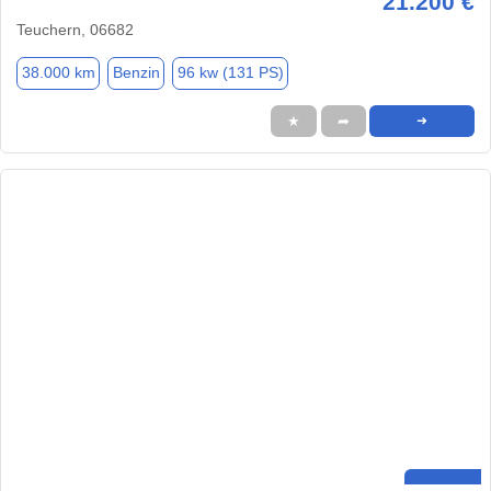
21.200 €
Teuchern, 06682
38.000 km
Benzin
96 kw (131 PS)
★
➦
➜