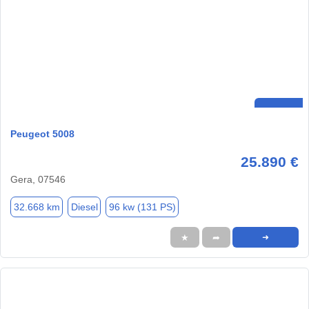
Peugeot 5008
25.890 €
Gera, 07546
32.668 km
Diesel
96 kw (131 PS)
★
➦
➜