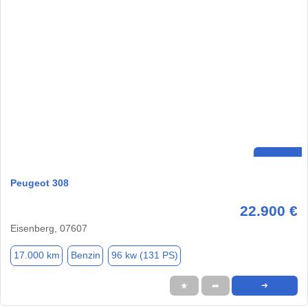
Peugeot 308
22.900 €
Eisenberg, 07607
17.000 km
Benzin
96 kw (131 PS)
★
➦
➜