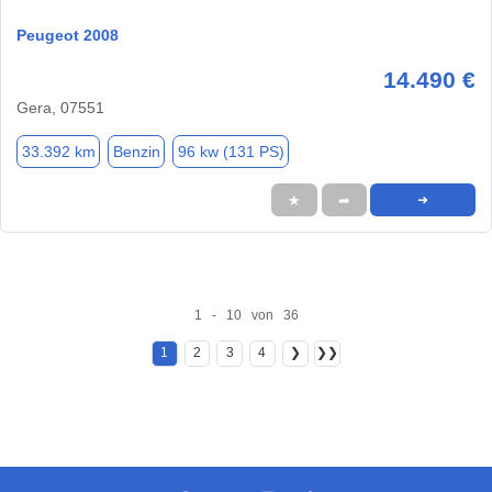
Peugeot 2008
14.490 €
Gera, 07551
33.392 km
Benzin
96 kw (131 PS)
★
➦
➜
1 - 10 von 36
1
2
3
4
❯
❯❯