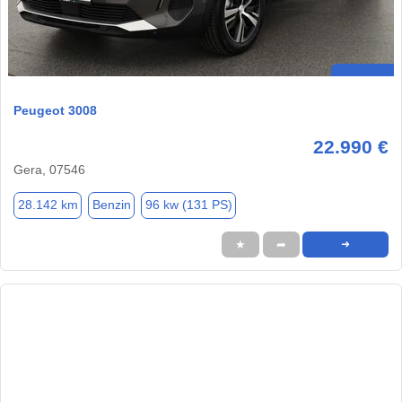
Peugeot 3008
22.990 €
Gera, 07546
28.142 km
Benzin
96 kw (131 PS)
★
➦
➜