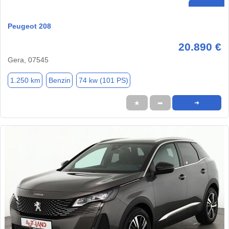
Peugeot 208
20.890 €
Gera, 07545
1.250 km
Benzin
74 kw (101 PS)
★
➦
➜