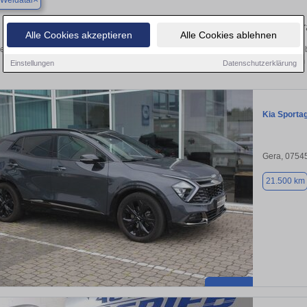
Weidatal
Finden Sie in Auma-Weidatal Ihren geb
Alle Cookies akzeptieren
Alle Cookies ablehnen
en Sie in Auma-Weidatal einen Kia Sportage Gebrauchtwagen? Entdecken Sie geb
Preisklassen von privat und vom
Einstellungen
Datenschutzerklärung
Kia Sporta
Gera, 0754
21.500 km