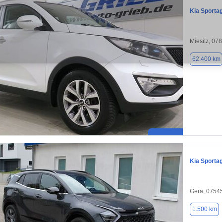
Kia Sporta
Miesitz, 07
62.400 km
Kia Sporta
Gera, 0754
1.500 km