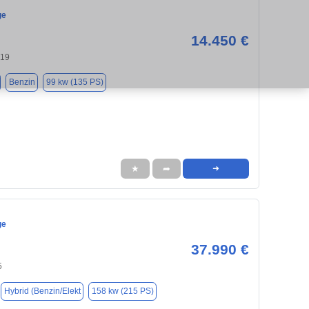
ge
14.450 €
819
Benzin
99 kw (135 PS)
★
➦
➜
ge
37.990 €
5
Hybrid (Benzin/Elekt
158 kw (215 PS)